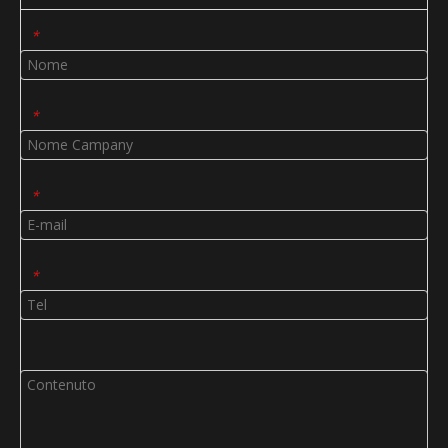
*
*
*
*