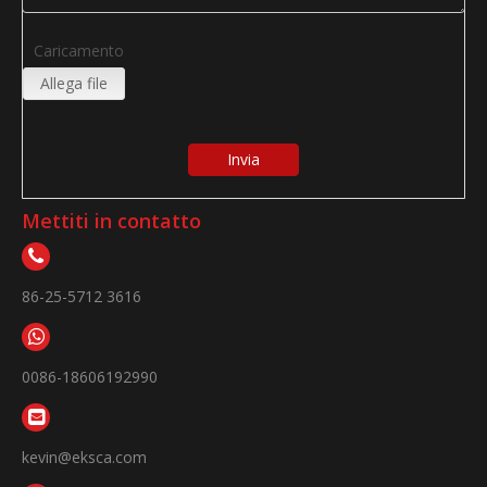
Caricamento
Allega file
Invia
Mettiti in contatto
86-25-5712 3616
0086-18606192990
kevin@eksca.com