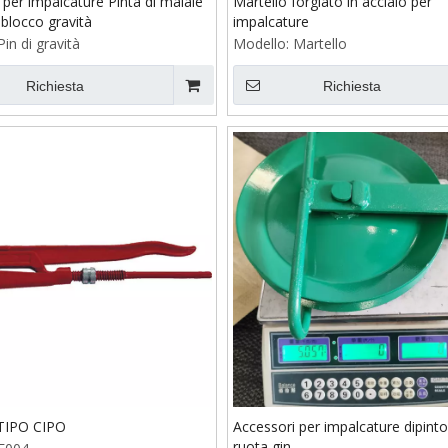
 per impalcature Pinta di maiale
Martello forgiato in acciaio per
 blocco gravità
impalcature
Pin di gravità
Modello:
Martello
Richiesta
Richiesta
 TIPO CIPO
Accessori per impalcature dipinto
ruota gin