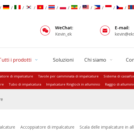
/
/
/
/
/
/
/
/
/
/
/
/
WeChat:
E-mail:
Kevin_ek
kevin@ek
Tutti i prodotti
Soluzioni
Chi siamo
Con
atore di impalcature
Tavole per camminata di impalcature
Sistema di cassaf
ure
Tubo di impalcatura
Impalcature Ringlock in alluminio
Raggio di allumin
re
alcature
Accoppiatore di impalcature
Scala delle impalcature in al