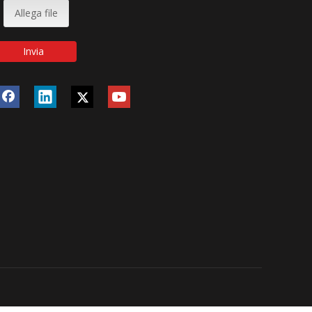
Allega file
Invia