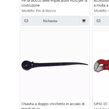
Pin di blocco delle impalcature HDG per la
Accessori
costruzione
a molla a
Modello:
Pin di blocco
Modello:
Richiesta
Chiavita a doppio cricchetto in acciaio di
SIPIO DI
impalcatura