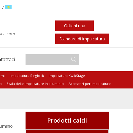
/
Ottieni una
sca.com
citazione
Standard di impalcatura
tattaci
orma
Impalcatura Ringlock
Impalcatura KwikStage
io
Scala delle impalcature in alluminio
Accessori per impalcature
Prodotti caldi
luminio