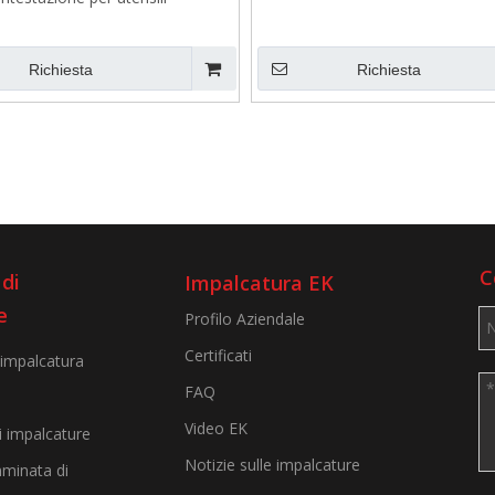
Richiesta
Richiesta
C
di
Impalcatura EK
e
Profilo Aziendale
Certificati
 impalcatura
FAQ
Video EK
i impalcature
Notizie sulle impalcature
minata di