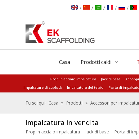
/
/
/
/
/
Casa
Prodotti caldi
Prop in acciaio impalcatura
Jack di base
Accoppi
Impalcature di cuplock
Impalcatura del telaio
Porta di impalcat
Tu sei qui:
Casa
»
Prodotti
»
Accessori per impalcatu
Impalcatura in vendita
Prop in acciaio impalcatura
Jack di base
Porta di imp