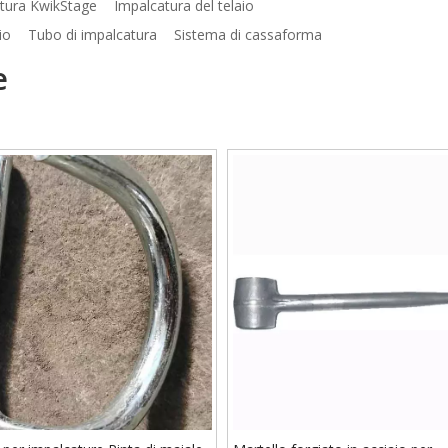
tura KwikStage
Impalcatura del telaio
io
Tubo di impalcatura
Sistema di cassaforma
e