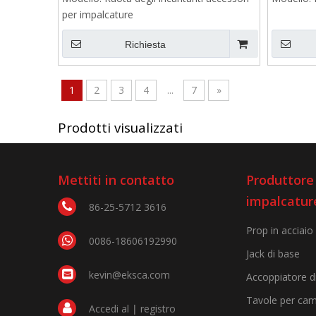
per impalcature
Richiesta
1
2
3
4
...
7
»
Prodotti visualizzati
Mettiti in contatto
Produttore 
impalcatur
86-25-5712 3616
Prop in acciaio
0086-18606192990
Jack di base
kevin@eksca.com
Accoppiatore d
Tavole per cam
Accedi al
|
registro