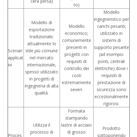
cera persa)
to)
Modello
ingegneristico per
Modello di
Modello
carichi pesanti;
esportazione
economico;
utilizzato in
tradizionale;
comunemente
sistemi di
attualmente lo
presenti in
supporto pesante
Scenari
stile più comune
progetti con
(ad esempio
applicat
nel mercato
requisiti di
ponti, centrali
ivi
internazionale,
controllo dei
elettriche) dove i
spesso utilizzato
costi
requisiti di
in progetti di
estremamente
prestazione di
ingegneria di alta
severi.
sicurezza sono
qualità.
eccezionalmente
rigorosi.
Formata
stampando
Utilizza il
lastre di acciaio
Prodotto
processo di
di grosso
Proces
sottoponendo