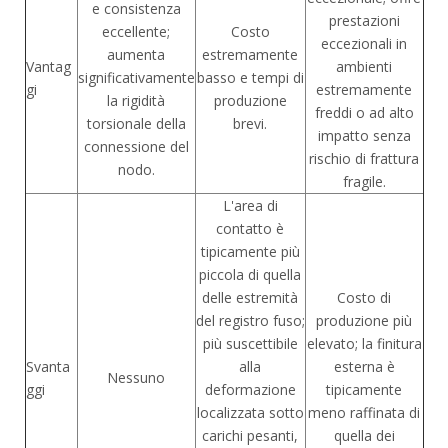
e consistenza
prestazioni
eccellente;
Costo
eccezionali in
aumenta
estremamente
Vantag
ambienti
significativamente
basso e tempi di
gi
estremamente
la rigidità
produzione
freddi o ad alto
torsionale della
brevi.
impatto senza
connessione del
rischio di frattura
nodo.
fragile.
L'area di
contatto è
tipicamente più
piccola di quella
delle estremità
Costo di
del registro fuso;
produzione più
più suscettibile
elevato; la finitura
Svanta
alla
esterna è
Nessuno
ggi
deformazione
tipicamente
localizzata sotto
meno raffinata di
carichi pesanti,
quella dei