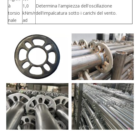
à
1,0
Determina l'ampiezza dell'oscillazione
torsio
kNm/r
dell'impalcatura sotto i carichi del vento.
nale
ad