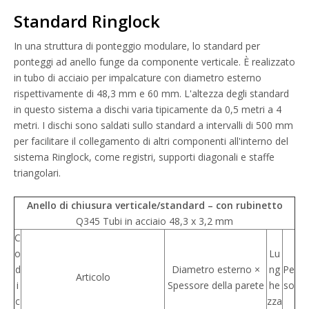
Standard Ringlock
In una struttura di ponteggio modulare, lo standard per
ponteggi ad anello funge da componente verticale. È realizzato
in
tubo di acciaio per impalcature
con diametro esterno
rispettivamente di 48,3 mm e 60 mm. L'altezza degli standard
in questo sistema a dischi varia tipicamente da 0,5 metri a 4
metri. I dischi sono saldati sullo standard a intervalli di 500 mm
per facilitare il collegamento di altri componenti all'interno del
sistema Ringlock, come registri, supporti diagonali e staffe
triangolari.
Anello
di chiusura verticale/standard – con rubinetto
Q345 Tubi in acciaio 48,3 x 3,2 mm
C
o
Lu
d
Diametro esterno ×
ng
Pe
Articolo
i
Spessore della parete
he
so
c
zza