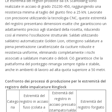
Le estremità dei registri prodotte da EK Scaffolding sono
realizzate in acciaio di grado ZG230-450, raggiungendo una
resistenza minima al taglio del giunto fino a 25 kN. Lavorate
con precisione utilizzando la tecnologia CNC, queste estremità
del registro presentano dimensioni esatte che garantiscono un
adattamento preciso agli standard della rosetta, riducendo
così al minimo l'oscillazione strutturale. Saldati utilizzando
saldatrici automatizzate Golden Lion, ottengono saldature a
piena penetrazione caratterizzate da cuciture robuste e
resistenza uniforme, eliminando completamente i rischi
associati a saldature mancate o deboli. Ciò garantisce che la
piattaforma del ponteggio rimanga sempre rigida e stabile,
anche in ambienti di lavoro ad alta quota superiore a 50 metri.
Confronto dei processi di produzione per le estremità del
registro delle impalcature Ringlock
Estremità del
Estremità del
registro in
Catego
registro in acciaio
Estremità del
acciaio pressato
ria
fuso (colata a
registro forgiato
(stampato/salda