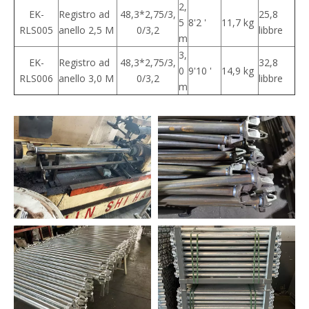
2,
EK-
Registro ad
48,3*2,75/3,
25,8
5
8'2 '
11,7 kg
RLS005
anello 2,5 M
0/3,2
libbre
m
3,
EK-
Registro ad
48,3*2,75/3,
32,8
0
9'10 '
14,9 kg
RLS006
anello 3,0 M
0/3,2
libbre
m