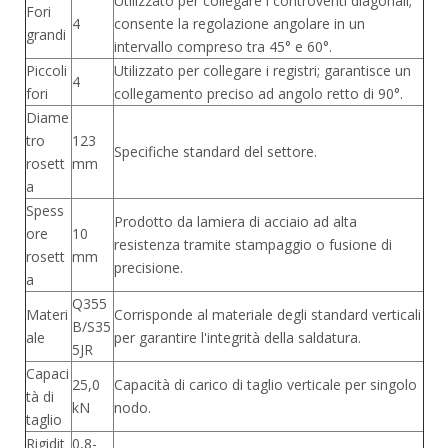
Utilizzato per collegare i controventi diagonali;
Fori
4
consente la regolazione angolare in un
grandi
intervallo compreso tra 45° e 60°.
Piccoli
Utilizzato per collegare i registri; garantisce un
4
fori
collegamento preciso ad angolo retto di 90°.
Diame
tro
123
Specifiche standard del settore.
rosett
mm
a
Spess
Prodotto da lamiera di acciaio ad alta
ore
10
resistenza tramite stampaggio o fusione di
rosett
mm
precisione.
a
Q355
Materi
Corrisponde al materiale degli standard verticali
B/S35
ale
per garantire l'integrità della saldatura.
5JR
Capaci
25,0
Capacità di carico di taglio verticale per singolo
tà di
kN
nodo.
taglio
Rigidit
0,8-