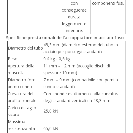
con
componenti fusi.
conseguente
durata
leggermente
inferiore.
Specifiche prestazionali dell'accoppiatore in acciaio fuso
48,3 mm (diametro esterno del tubo in
Diametro del tubo
acciaio per ponteggi standard)
Peso
0,4 kg - 0,6 kg
Apertura della
11 mm – 12 mm (accoglie dischi di
mascella
spessore 10 mm)
Diametro foro
7 mm – 9 mm (compatibile con perni a
perno cuneo
cuneo standard)
Curvatura del
Corrisponde esattamente alla curvatura
profilo frontale
degli standard verticali da 48,3 mm
Carico di taglio
25,0 kN
sicuro
Massima
resistenza alla
65,0 kN