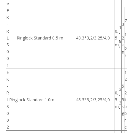
e
E
K
7
-
3
1
.
R
0,
.
'
1
L
Ringlock Standard 0,5 m
48,3*3,2/3,25/4,0
5
2
8
l
S
m
k
'
b
0
g
s
0
1
E
1
K
2
-
5
,
3
R
0,
,
2
'
L
Ringlock Standard 1.0m
48,3*3,2/3,25/4,0
5
5
li
3
S
m
k
b
'
0
g
b
0
r
2
e