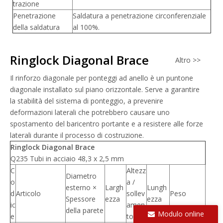
trazione
Penetrazione
Saldatura a penetrazione circonferenziale
della saldatura
al 100%.
Ringlock Diagonal Brace
Altro >>
Il rinforzo diagonale per ponteggi ad anello è un puntone
diagonale installato sul piano orizzontale. Serve a garantire
la stabilità del sistema di ponteggio, a prevenire
deformazioni laterali che potrebbero causare uno
spostamento del baricentro portante e a resistere alle forze
laterali durante il processo di costruzione.
Ringlock Diagonal Brace
Q235 Tubi in acciaio 48,3 x 2,5 mm
C
Altezz
Diametro
o
a /
esterno ×
Largh
Lungh
d
Articolo
sollev
Peso
Spessore
ezza
ezza
ic
amen
della parete
Modulo online
e
to