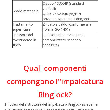
Q355B / S355JR (standard
verticali)
Grado materiale
Q235B / S235JR (registri
orizzontali/parentesi diagonali)
Trattamento
Zincato a caldo (conforme alla
superficiale
norma ISO 1461)
Spessore del
Spessore medio ≥ 80μm (o
rivestimento in
personalizzato secondo
zinco
necessità)
Quali componenti
compongono l"impalcatura
Ringlock?
Il nucleo della struttura dell'impalcatura Ringlock risiede nei
suoi singoli componenti. Senza queste parti il ​​sistema di