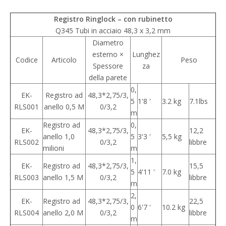
Registro Ringlock – con rubinetto
Q345 Tubi in acciaio 48,3 x 3,2 mm
Diametro
esterno ×
Lunghez
Codice
Articolo
Peso
Spessore
za
della parete
0,
EK-
Registro ad
48,3*2,75/3,
5
1'8 '
3.2 kg
7.1lbs
RLS001
anello 0,5 M
0/3,2
m
Registro ad
0,
EK-
48,3*2,75/3,
12,2
anello 1,0
5
3'3 '
5,5 kg
RLS002
0/3,2
libbre
milioni
m
1,
EK-
Registro ad
48,3*2,75/3,
15,5
5
4'11 '
7.0 kg
RLS003
anello 1,5 M
0/3,2
libbre
m
2,
EK-
Registro ad
48,3*2,75/3,
22,5
0
6'7 '
10.2 kg
RLS004
anello 2,0 M
0/3,2
libbre
m