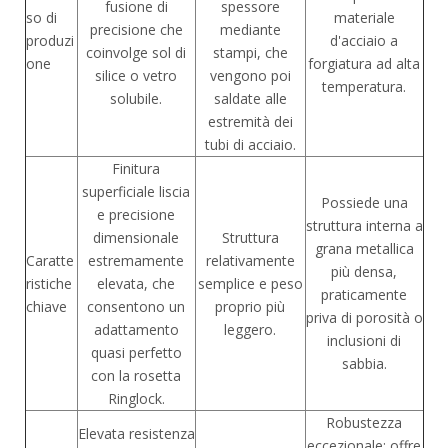
fusione di
spessore
so di
materiale
precisione che
mediante
produzi
d'acciaio a
coinvolge sol di
stampi, che
one
forgiatura ad alta
silice o vetro
vengono poi
temperatura.
solubile.
saldate alle
estremità dei
tubi di acciaio.
Finitura
superficiale liscia
Possiede una
e precisione
struttura interna a
dimensionale
Struttura
grana metallica
Caratte
estremamente
relativamente
più densa,
ristiche
elevata, che
semplice e peso
praticamente
chiave
consentono un
proprio più
priva di porosità o
adattamento
leggero.
inclusioni di
quasi perfetto
sabbia.
con la rosetta
Ringlock.
Robustezza
Elevata resistenza
eccezionale; offre