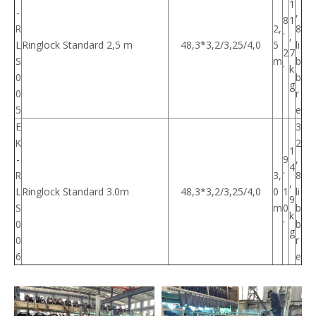
1
-
,
8
1
R
2,
8
'
,
L
Ringlock Standard 2,5 m
48,3*3,2/3,25/4,0
5
li
2
7
S
m
b
'
k
0
b
g
0
r
5
e
E
3
K
2
1
-
9
,
4
R
3,
'
8
,
L
Ringlock Standard 3.0m
48,3*3,2/3,25/4,0
0
1
li
9
S
m
0
b
k
0
'
b
g
0
r
6
e