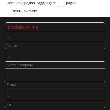
comune28pagina raggiungere
pagina
Determinazione
Modulo online
*
*
*
*