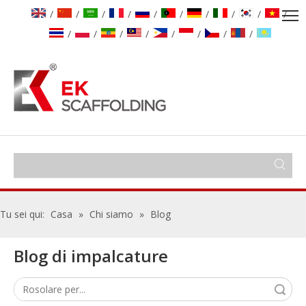
/
/
/
/
/
/
/
/
/
/
/
/
/
/
/
/
/
/
Tu sei qui:
Casa
»
Chi siamo
»
Blog
Blog di impalcature
Ricerca