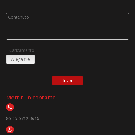
Caricamento
Allega file
Invia
Mettiti in contatto
86-25-5712 3616