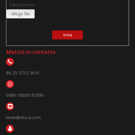
Caricamento
Allega file
Invia
Mettiti in contatto
86-25-5712 3616
0086-18606192990
kevin@eksca.com