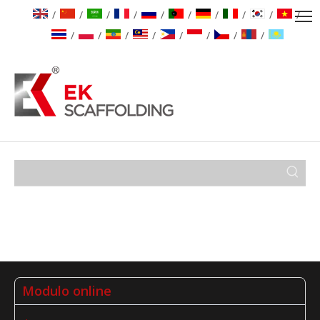
/
/
/
/
/
/
/
/
/
/
/
/
/
/
/
/
/
/
Modulo online