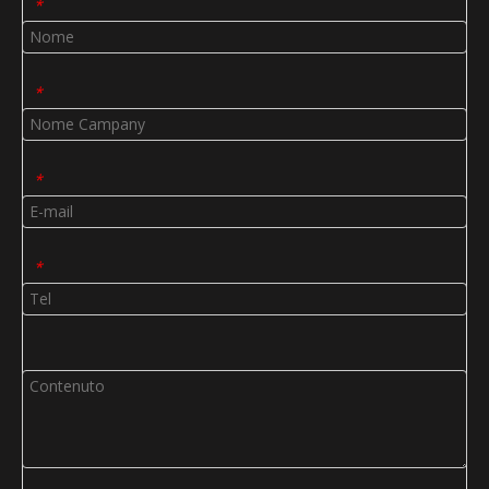
*
*
*
*