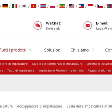
/
/
/
/
/
/
/
/
/
/
/
/
WeChat:
E-mail:
Kevin_ek
kevin@ek
Tutti i prodotti
Soluzioni
Chi siamo
Con
atore di impalcature
Tavole per camminata di impalcature
Sistema di cassaf
ure
Tubo di impalcatura
Impalcature Ringlock in alluminio
Raggio di allumin
alcature
Accoppiatore di impalcature
Scala delle impalcature in al