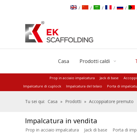
/
/
/
/
/
Casa
Prodotti caldi
Prop in acciaio impalcatura
Jack di base
Accoppi
Impalcature di cuplock
Impalcatura del telaio
Porta di impalcat
Tu sei qui:
Casa
»
Prodotti
»
Accoppiatore premuto
Impalcatura in vendita
Prop in acciaio impalcatura
Jack di base
Porta di imp