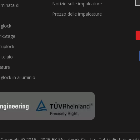
Notizie sulle impalcature
minata di
Prezzo delle impalcature
nglock
ikStage
cuplock
 telaio
ature
glock in alluminio
Copyright © 2016 - 2026 EK Metalwork Co., Ltd. Tutti i diritti riservati.