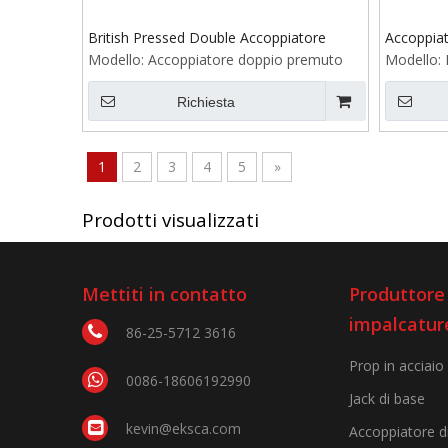
British Pressed Double Accoppiatore
Accoppiat
Modello:
Accoppiatore doppio premuto
Modello:
Richiesta
1
2
3
4
5
»
Prodotti visualizzati
Mettiti in contatto
Produttore 
impalcatur
86-25-5712 3616
Prop in acciaio
0086-18606192990
Jack di base
kevin@eksca.com
Accoppiatore d