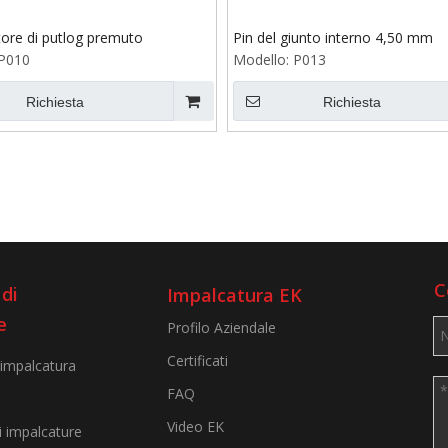
ore di putlog premuto
Pin del giunto interno 4,50 mm
P010
Modello:
P013
Richiesta
Richiesta
C
di
Impalcatura EK
e
Profilo Aziendale
Certificati
 impalcatura
FAQ
Video EK
i impalcature