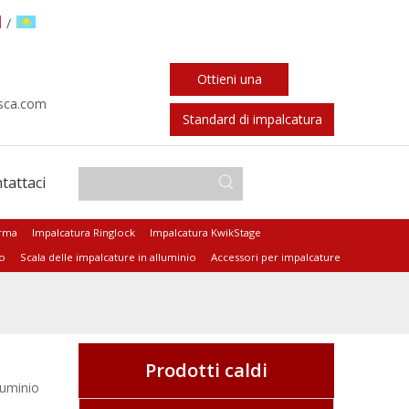
/
Ottieni una
sca.com
citazione
Standard di impalcatura
tattaci
orma
Impalcatura Ringlock
Impalcatura KwikStage
io
Scala delle impalcature in alluminio
Accessori per impalcature
Prodotti caldi
luminio