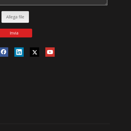
Allega file
Invia