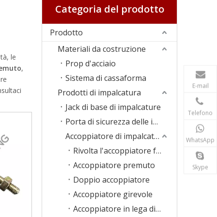
Categoria del prodotto
Prodotto
Materiali da costruzione
tà, le
Prop d'acciaio
remuto
,
Sistema di cassaforma
ore
E-mail
sultaci
Prodotti di impalcatura
Jack di base di impalcature
Telefono
Porta di sicurezza delle impalcature
Accoppiatore di impalcature
WhatsApp
Rivolta l'accoppiatore forgiato
Accoppiatore premuto
Skype
Doppio accoppiatore
Accoppiatore girevole
Accoppiatore in lega di alluminio